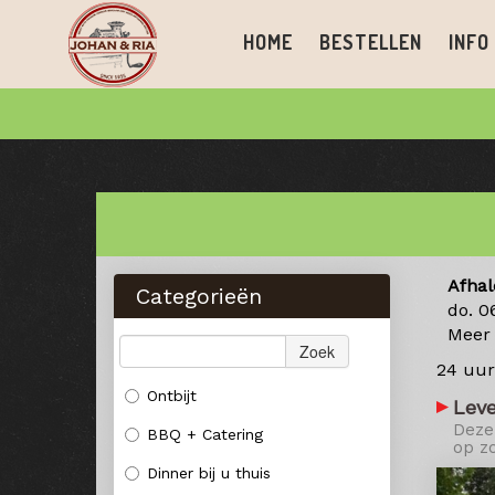
HOME
BESTELLEN
INFO
Afhal
Categorieën
do. 0
Meer
Zoek
24 uur
Ontbijt
Leve
Deze 
BBQ + Catering
op z
Dinner bij u thuis