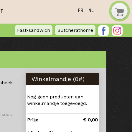
FR
NL
CT
Fast-sandwich
Butcherathome
Winkelmandje (
0
#)
enbeek
Nog geen producten aan
winkelmandje toegevoegd.
alsook
Prijs:
€ 0,00