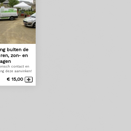
ing buiten de
ren, zon- en
dagen
onisch contact en
ing deze aanvinken!
€ 15,00