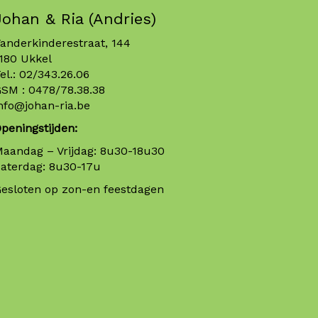
Johan & Ria (Andries)
anderkinderestraat, 144
180 Ukkel
el.:
02/343.26.06
GSM :
0478/78.38.38
nfo@johan-ria.be
peningstijden:
aandag – Vrijdag: 8u30-18u30
aterdag: 8u30-17u
esloten op zon-en feestdagen