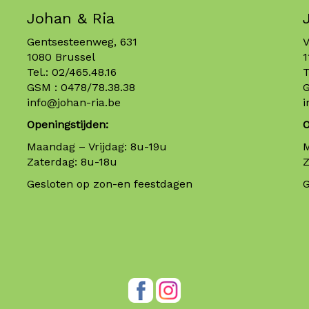
Johan & Ria
Gentsesteenweg, 631
V
1080 Brussel
1
Tel.:
02/465.48.16
T
GSM :
0478/78.38.38
info@johan-ria.be
i
Openingstijden:
O
Maandag – Vrijdag: 8u-19u
M
Zaterdag: 8u-18u
Z
Gesloten op zon-en feestdagen
G